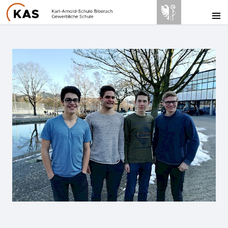
AKTUELLES
BILDUNGSANGEBOTE
UNSERE SCHULE
SERVICE
KONTAKT
INTERNE
LINKS
WebUntis Stundenplan
Online-Entschuldigung